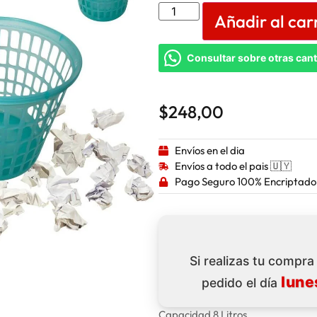
Añadir al car
Consultar sobre otras can
$
248,00
Envíos en el dia
Envíos a todo el pais 🇺🇾
Pago Seguro 100% Encriptado
Si realizas tu compr
lune
pedido el día
Capacidad 8 Litros