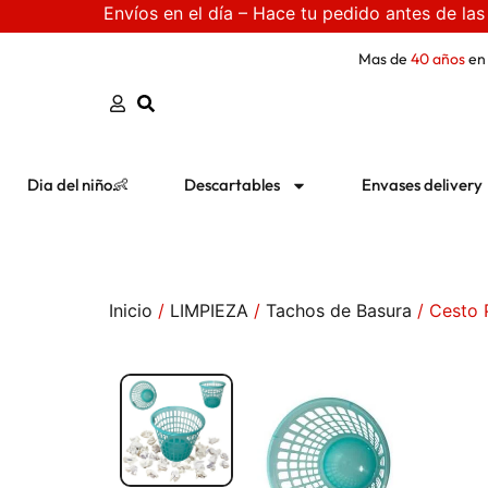
Envíos en el día – Hace tu pedido antes de las
Mas de
40 años
en
Dia del niño👶
Descartables
Envases delivery
Inicio
/
LIMPIEZA
/
Tachos de Basura
/ Cesto P