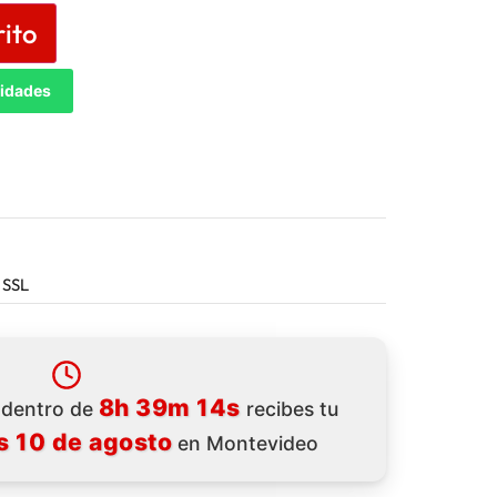
rito
tidades
 SSL
8h 39m 13s
a dentro de
recibes tu
s 10 de agosto
en Montevideo