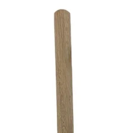
10% OFF
En tu primera compra
Utilizá el cupón
DESCUENTOBIENVENIDA
para obtener un descuento del 10%. Solo podés usarlo una vez. No
acumulable con otras promociones.