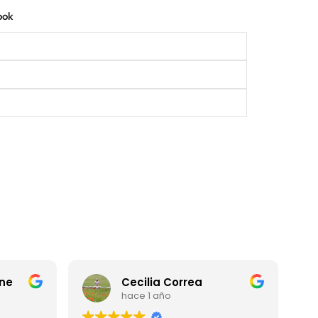
ook
ne
Cecilia Correa
hace 1 año