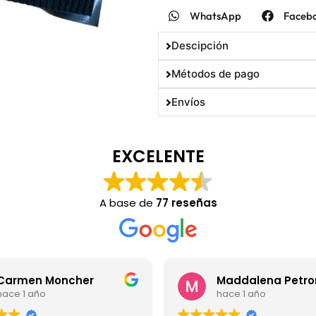
WhatsApp
Faceb
Descipción
Métodos de pago
Envíos
EXCELENTE
A base de
77 reseñas
Carmen Moncher
Maddalena Petro
hace 1 año
hace 1 año