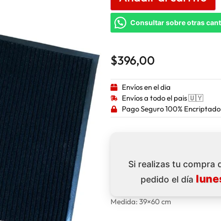
Consultar sobre otras can
$
396,00
Envíos en el dia
Envíos a todo el pais 🇺🇾
Pago Seguro 100% Encriptado
Si realizas tu compra
lune
pedido el día
Medida: 39×60 cm