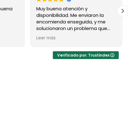
buena
Muy buena atención y
Ex
disponibilidad. Me enviaron la
pr
encomienda enseguida, y me
solucionaron un problema que
tuve con la compra (por mi lado,
Leer más
no por la de ellos)
Verificado por: Trustindex