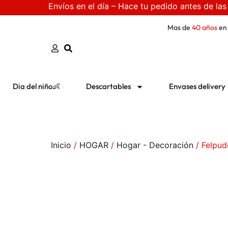
Envíos en el día – Hace tu pedido antes de las
Mas de
40 años
en
Dia del niño👶
Descartables
Envases delivery
Inicio
/
HOGAR
/
Hogar - Decoración
/ Felpud