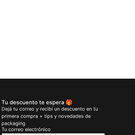
$
18,00
Añadi
Tu descuento te espera 🎁
Dejá tu correo y recibí un descuento en tu
primera compra + tips y novedades de
packaging
Tu correo electrónico