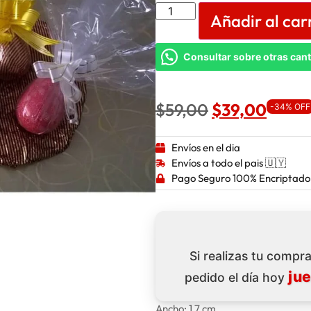
Añadir al car
Consultar sobre otras can
$
59,00
$
39,00
-34% OFF
Envíos en el dia
Envíos a todo el pais 🇺🇾
Pago Seguro 100% Encriptado
Si realizas tu compra
ju
pedido el día hoy
Ancho: 1.7 cm