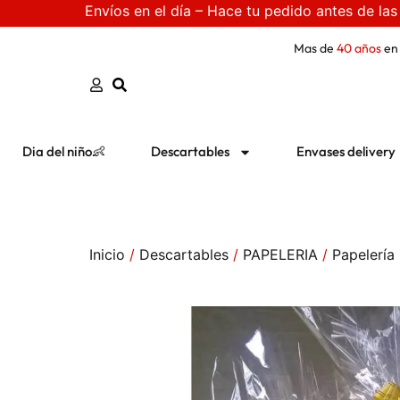
Envíos en el día – Hace tu pedido antes de las
Mas de
40 años
en
Dia del niño👶
Descartables
Envases delivery
Inicio
/
Descartables
/
PAPELERIA
/
Papelería 