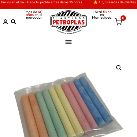
Envíos en el día – Hace tu pedido antes de las 15 horas
⭐ 4.5/5 reseñas de clientes
Mas de
40
Local
físico
años
en el
en
mercado.
Montevideo.
0