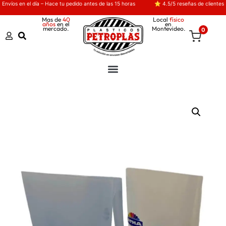
Envíos en el día – Hace tu pedido antes de las 15 horas
⭐ 4.5/5 reseñas de clientes
Mas de
40
Local
físico
años
en el
en
mercado.
Montevideo.
0