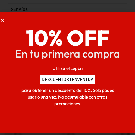
Envíos
10% OFF
En tu primera compra
Inicio
/
HOGAR
/
Cocina
/ Escurridor para platos Atma
Deluxe
Utilizá el cupón
También podria interesarte
DESCUENTOBIENVENIDA
-13% OFF
para obtener un descuento del 10%. Solo podés
usarlo una vez. No acumulable con otras
promociones.