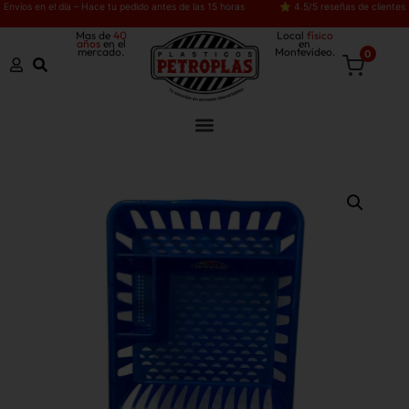
Envíos en el día – Hace tu pedido antes de las 15 horas
⭐ 4.5/5 reseñas de clientes
Mas de
40
Local
físico
años
en el
en
mercado.
Montevideo.
0