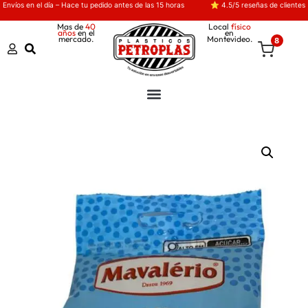
Envíos en el día – Hace tu pedido antes de las 15 horas
⭐ 4.5/5 reseñas de clientes
Mas de
40
Local
físico
años
en el
en
mercado.
Montevideo.
8