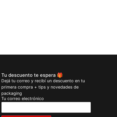
Caja Para Chi
$
23,28
$
17,46
Añadi
Tu descuento te espera 🎁
Dejá tu correo y recibí un descuento en tu
primera compra + tips y novedades de
packaging
Tu correo electrónico