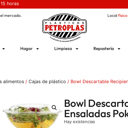
 15 horas
 el mercado.
Local
físico
Hogar
Limpieza
Repostería
a alimentos
/
Cajas de plástico
/ Bowl Descartable Recipie
Bowl Descarta
Ensaladas Po
Hay existencias