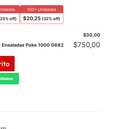
Unidades
100+ Unidades
$
20,25
(25% off)
(32% off)
$
30,00
$
750,00
e Ensaladas Poke 1000 G682
rito
tidades
 SSL