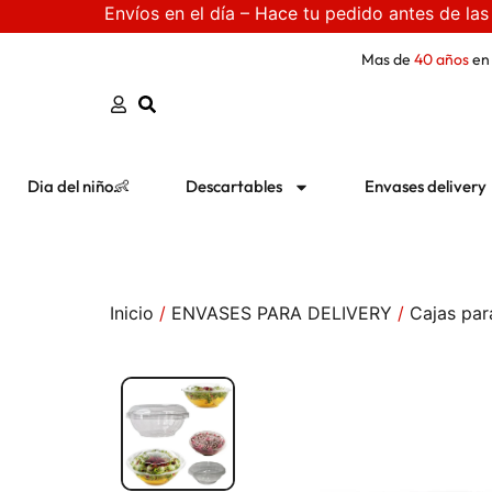
Envíos en el día – Hace tu pedido antes de las
Mas de
40 años
en
Dia del niño👶
Descartables
Envases delivery
Inicio
/
ENVASES PARA DELIVERY
/
Cajas par