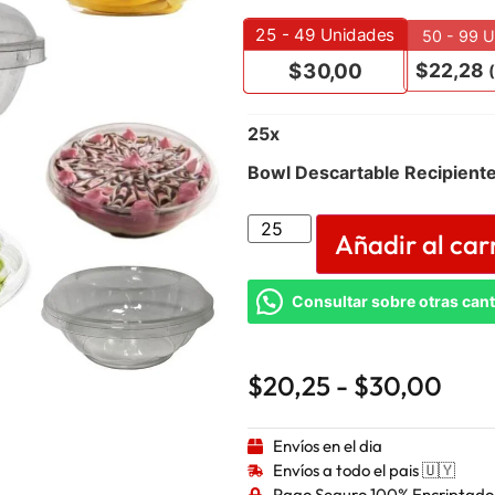
25 - 49
Unidades
50 - 99 
$
22,28
$
30,00
25
x
Bowl Descartable Recipient
Añadir al car
Consultar sobre otras can
$
20,25
-
$
30,00
Envíos en el dia
Envíos a todo el pais 🇺🇾
Pago Seguro 100% Encriptado