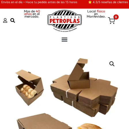
Envíos en el día – Hace tu pedido antes de las 15 horas
⭐ 4.5/5 reseñas de clientes
Mas de
40
Local
físico
años
en el
en
mercado.
Montevideo.
0