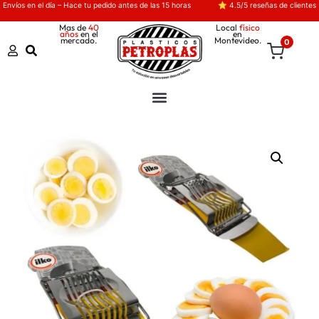
Envíos en el día – Hace tu pedido antes de las 15 horas
⭐ 4.5/5 reseñas de clientes
Mas de
40
Local
físico
años
en el
en
mercado.
Montevideo.
0