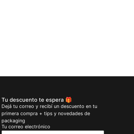
Puntero 250 A
$
129,00
Añadi
Tu descuento te espera 🎁
Dejá tu correo y recibí un descuento en tu
primera compra + tips y novedades de
packaging
Tu correo electrónico