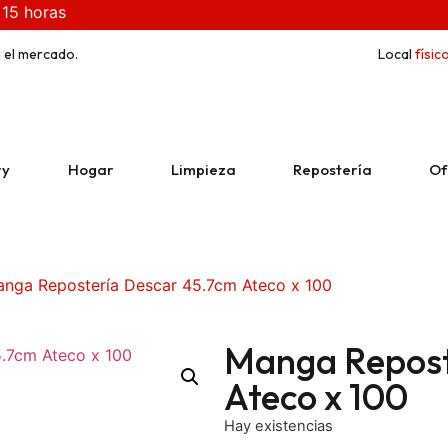
 15 horas
 el mercado.
Local
físic
ry
Hogar
Limpieza
Repostería
Of
nga Repostería Descar 45.7cm Ateco x 100
Manga Repost
Ateco x 100
Hay existencias