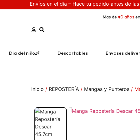
Envíos en el día – Hace tu pedido antes de las
Mas de
40 años
en
Dia del niño👶
Descartables
Envases delive
Inicio
/
REPOSTERÍA
/
Mangas y Punteros
/ Ma