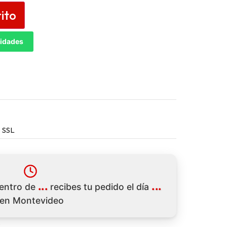
rito
tidades
 SSL
...
...
dentro de
recibes tu pedido el día
en Montevideo
s