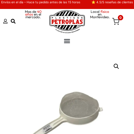
Envíos en el día – Hace tu pedido antes de las 15 horas
⭐ 4.5/5 reseñas de clientes
Mas de
40
Local
físico
años
en el
en
mercado.
Montevideo.
0