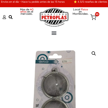
Envíos en el día – Hace tu pedido antes de las 15 horas
⭐ 4.5/5 reseñas de clientes
Mas de
40
Local
físico
años
en el
en
mercado.
Montevideo.
10