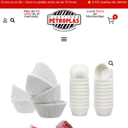
Envíos en el día – Hace tu pedido antes de las 15 horas
⭐ 4.5/5 reseñas de clientes
Mas de
40
Local
físico
años
en el
en
mercado.
Montevideo.
0