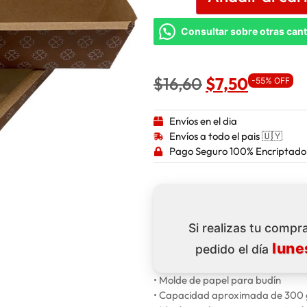
Consultar sobre otras can
$
16,60
$
7,50
-55% OFF
Envíos en el dia
Envíos a todo el pais 🇺🇾
Pago Seguro 100% Encriptado
Si realizas tu comp
lune
pedido el día
• Molde de papel para budín
• Capacidad aproximada de 300 