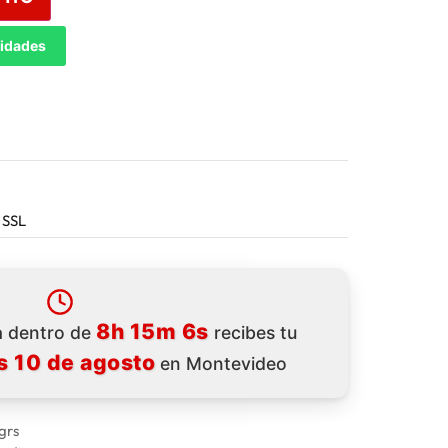
tidades
 SSL
8h 15m 4s
ra dentro de
recibes tu
s 10 de agosto
en Montevideo
grs