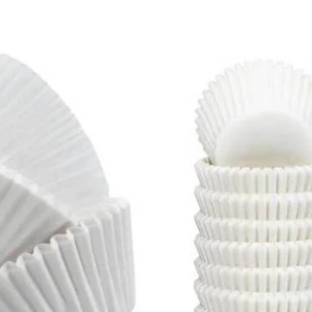
10% OFF
En tu primera compra
Utilizá el cupón
DESCUENTOBIENVENIDA
para obtener un descuento del 10%. Solo podés usarlo una vez. No
acumulable con otras promociones.