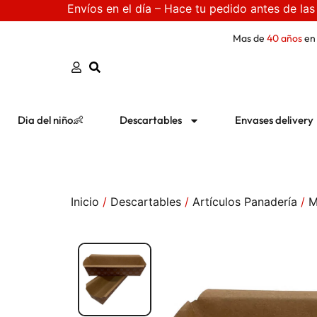
Envíos en el día – Hace tu pedido antes de las
Mas de
40 años
en
Dia del niño👶
Descartables
Envases delivery
Inicio
/
Descartables
/
Artículos Panadería
/
M