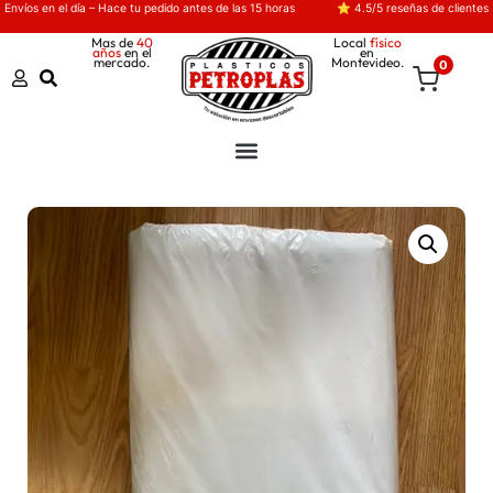
Envíos en el día – Hace tu pedido antes de las 15 horas
⭐ 4.5/5 reseñas de clientes
Mas de
40
Local
físico
años
en el
en
mercado.
Montevideo.
0