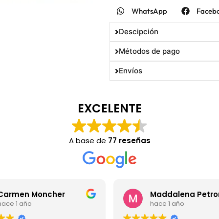
WhatsApp
Faceb
Descipción
Métodos de pago
Envíos
EXCELENTE
A base de
77 reseñas
armen Moncher
Maddalena Petron
ce 1 año
hace 1 año