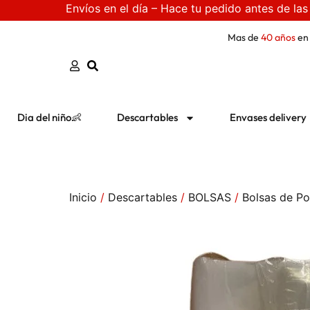
Envíos en el día – Hace tu pedido antes de las
Mas de
40 años
en
Dia del niño👶
Descartables
Envases delivery
Inicio
/
Descartables
/
BOLSAS
/
Bolsas de Pol