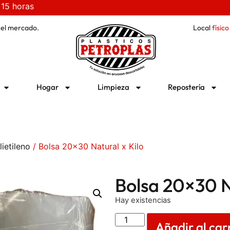
 15 horas
 el mercado.
Local
físico
Hogar
Limpieza
Repostería
ietileno
/ Bolsa 20×30 Natural x Kilo
Bolsa 20×30 N
Hay existencias
Añadir al car