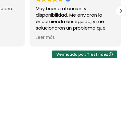
uena
Muy buena atención y
Exce
disponibilidad. Me enviaron la
prim
encomienda enseguida, y me
solucionaron un problema que
tuve con la compra (por mi lado,
Leer más
no por la de ellos)
Verificado por: Trustindex