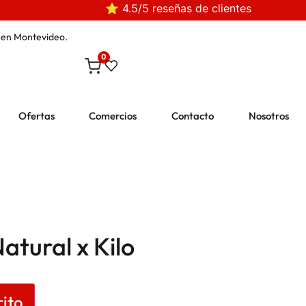
⭐ 4.5/5 reseñas de clientes
en Montevideo.
0
Ofertas
Comercios
Contacto
Nosotros
atural x Kilo
rito