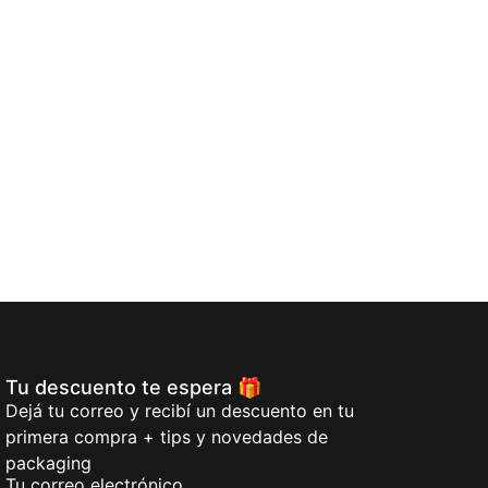
Añadi
Tu descuento te espera 🎁
Dejá tu correo y recibí un descuento en tu
primera compra + tips y novedades de
packaging
Tu correo electrónico