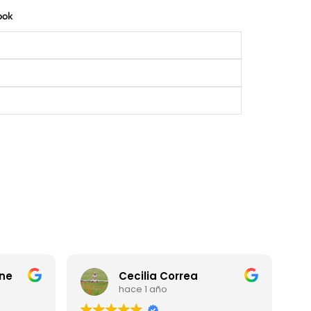
ook
e
Cecilia Correa
hace 1 año