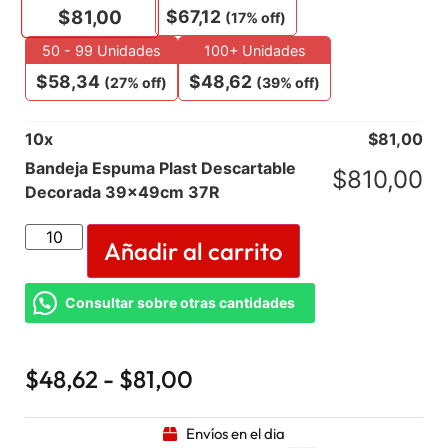
$
67,12
$
81,00
(17% off)
50 - 99 Unidades
100+ Unidades
$
58,34
$
48,62
(27% off)
(39% off)
10
x
$
81,00
Bandeja Espuma Plast Descartable
$
810,00
Decorada 39x49cm 37R
Añadir al carrito
Consultar sobre otras cantidades
$
48,62
-
$
81,00
Envíos en el dia