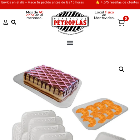
Envíos en el día – Hace tu pedido antes de las 15 horas
⭐ 4.5/5 reseñas de clientes
Mas de
40
Local
físico
años
en el
en
mercado.
Montevideo.
0