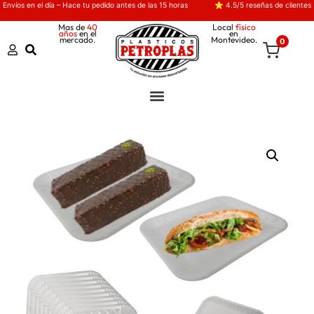
Envíos en el día – Hace tu pedido antes de las 15 horas
⭐ 4.5/5 reseñas de clientes
Mas de
40
Local
físico
años
en el
en
mercado.
Montevideo.
0