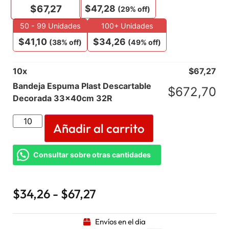
$
47,28
$
67,27
(29% off)
50 - 99 Unidades
100+ Unidades
$
41,10
$
34,26
(38% off)
(49% off)
10
x
$
67,27
Bandeja Espuma Plast Descartable
$
672,70
Decorada 33x40cm 32R
Añadir al carrito
Consultar sobre otras cantidades
$
34,26
-
$
67,27
Envíos en el dia