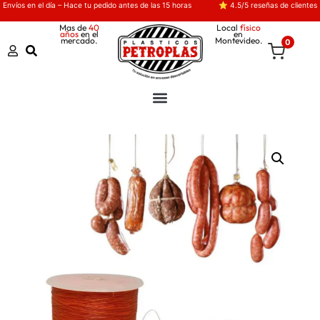
Envíos en el día – Hace tu pedido antes de las 15 horas
⭐ 4.5/5 reseñas de clientes
Mas de
40
Local
físico
años
en el
en
mercado.
Montevideo.
0