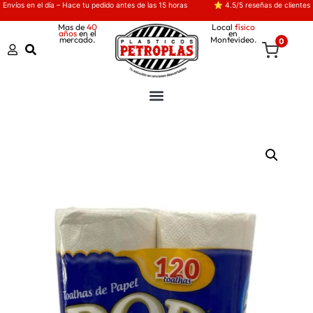
Envíos en el día – Hace tu pedido antes de las 15 horas
⭐ 4.5/5 reseñas de clientes
Mas de
40
Local
físico
años
en el
en
mercado.
Montevideo.
0