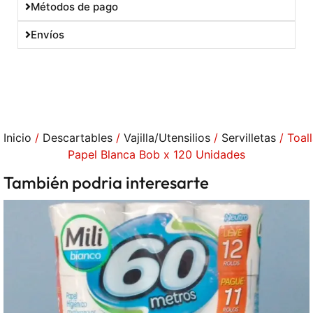
Métodos de pago
usarlo una vez. No acumulable con otras
promociones.
Envíos
Inicio
/
Descartables
/
Vajilla/Utensilios
/
Servilletas
/ Toal
Papel Blanca Bob x 120 Unidades
También podria interesarte