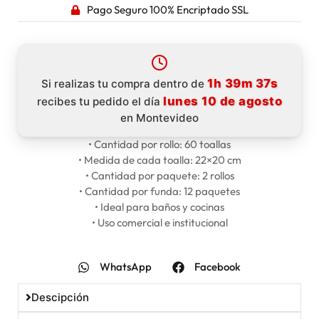
Pago Seguro 100% Encriptado SSL
1h 39m 36s
Si realizas tu compra dentro de
lunes 10 de agosto
recibes tu pedido el día
en Montevideo
• Cantidad por rollo: 60 toallas
• Medida de cada toalla: 22×20 cm
10% OFF
• Cantidad por paquete: 2 rollos
• Cantidad por funda: 12 paquetes
• Ideal para baños y cocinas
En tu primera compra
• Uso comercial e institucional
Utilizá el cupón
WhatsApp
Facebook
DESCUENTOBIENVENIDA
Descipción
para obtener un descuento del 10%. Solo podés