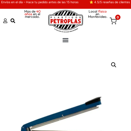
Envíos en el día – Hace tu pedido antes de las 15 horas
⭐ 4.5/5 reseñas de clientes
Mas de
40
Local
físico
años
en el
en
mercado.
Montevideo.
0