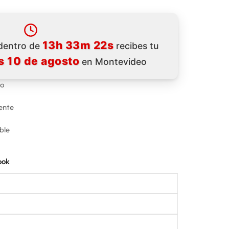
13h 33m 22s
 dentro de
recibes tu
s 10 de agosto
en Montevideo
do
tente
ble
ook