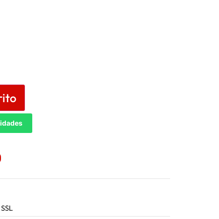
rito
tidades
 SSL