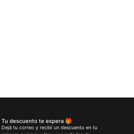
Rodal Redondo
$
13,00
$
8,33
Añadi
Tu descuento te espera 🎁
Dejá tu correo y recibí un descuento en tu