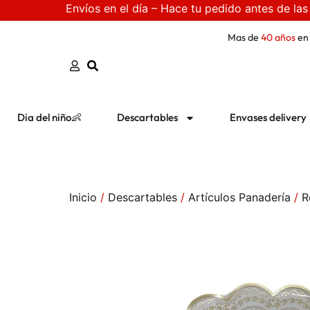
Envíos en el día – Hace tu pedido antes de las
Mas de
40 años
en
Dia del niño👶
Descartables
Envases delivery
Inicio
/
Descartables
/
Artículos Panadería
/
R