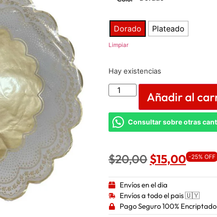
Dorado
Plateado
Limpiar
Hay existencias
Añadir al car
Consultar sobre otras can
$
20,00
$
15,00
-25% OFF
Envíos en el dia
Envíos a todo el pais 🇺🇾
Pago Seguro 100% Encriptado