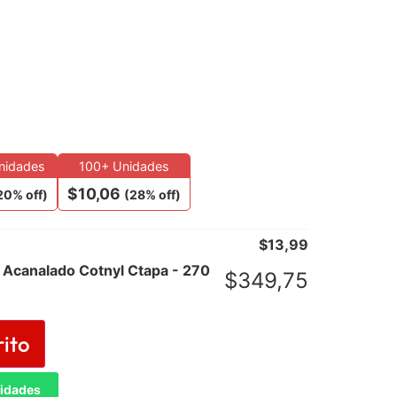
nidades
100+ Unidades
$
10,06
20% off)
(28% off)
$
13,99
 Acanalado Cotnyl Ctapa - 270
$
349,75
rito
tidades