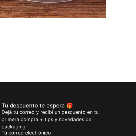
Recipiente De
$
8,10
-
$
11,27
Seleccionar o
Tu descuento te espera 🎁
Dejá tu correo y recibí un descuento en tu
primera compra + tips y novedades de
packaging
Tu correo electrónico