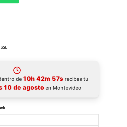
 SSL
10h 42m 55s
 dentro de
recibes tu
s 10 de agosto
en Montevideo
ook