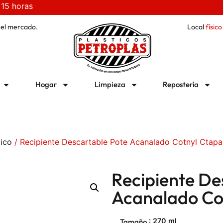
 15 horas
 el mercado.
Local
físico
Hogar
Limpieza
Repostería
tico
/ Recipiente Descartable Pote Acanalado Cotnyl Ctapa
Recipiente De
Acanalado Co
: 270 ml
Tamaño