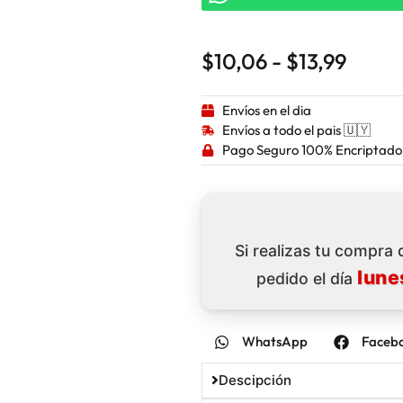
$
10,06
-
$
13,99
Envíos en el dia
Envíos a todo el pais 🇺🇾
Pago Seguro 100% Encriptado
Si realizas tu compra
lune
pedido el día
WhatsApp
Faceb
Descipción