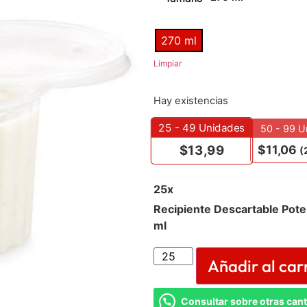
270 ml
Limpiar
Hay existencias
25 - 49
Unidades
50 - 99 U
$
11,06
$
13,99
(
25
x
Recipiente Descartable Pote
ml
Añadir al car
Consultar sobre otras can