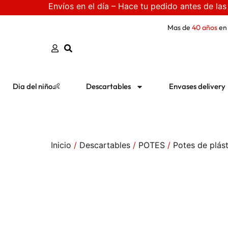
Envíos en el día – Hace tu pedido antes de las
Mas de
40 años
en
Dia del niño👶
Descartables
Envases delivery
Inicio
/
Descartables
/
POTES
/
Potes de plás