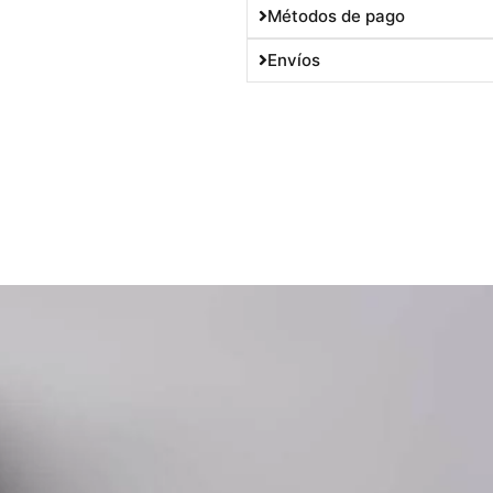
Métodos de pago
Envíos
10% OFF
En tu primera compra
Utilizá el cupón
DESCUENTOBIENVENIDA
para obtener un descuento del 10%. Solo podés usarlo una vez. No
acumulable con otras promociones.