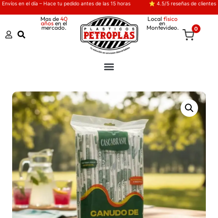
Envíos en el día – Hace tu pedido antes de las 15 horas
⭐ 4.5/5 reseñas de clientes
Mas de
40
Local
físico
años
en el
en
mercado.
Montevideo.
0