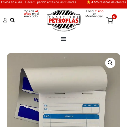
Envíos en el día – Hace tu pedido antes de las 15 horas
⭐ 4.5/5 reseñas de clientes
Mas de
40
Local
físico
años
en el
en
mercado.
Montevideo.
0