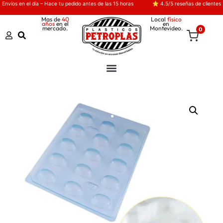
Envíos en el día – Hace tu pedido antes de las 15 horas
⭐ 4.5/5 reseñas de clientes
Mas de
40
Local
físico
años
en el
en
mercado.
Montevideo.
0