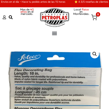
Envíos en el día – Hace tu pedido antes de las 15 horas
⭐ 4.5/5 reseñas de clientes
Mas de
40
Local
físico
años
en el
en
mercado.
Montevideo.
0