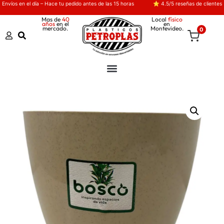
Envíos en el día – Hace tu pedido antes de las 15 horas
⭐ 4.5/5 reseñas de clientes
Mas de
40
Local
físico
años
en el
en
mercado.
Montevideo.
0