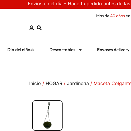
Envíos en el día – Hace tu pedido antes de las
Mas de
40 años
en
Dia del niño👶
Descartables
Envases delivery
Inicio
/
HOGAR
/
Jardinería
/ Maceta Colgante