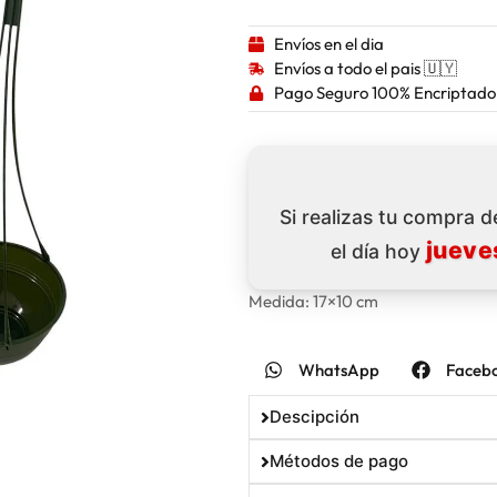
Envíos en el dia
Envíos a todo el pais 🇺🇾
Pago Seguro 100% Encriptado
Si realizas tu compra 
jueve
el día hoy
Medida: 17×10 cm
WhatsApp
Faceb
Descipción
Métodos de pago