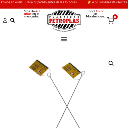
Envíos en el día – Hace tu pedido antes de las 15 horas
⭐ 4.5/5 reseñas de clientes
Mas de
40
Local
físico
años
en el
en
mercado.
Montevideo.
0