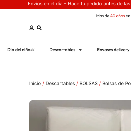
Envíos en el día – Hace tu pedido antes de las
Mas de
40 años
en
Dia del niño👶
Descartables
Envases delivery
Inicio
/
Descartables
/
BOLSAS
/
Bolsas de Pol