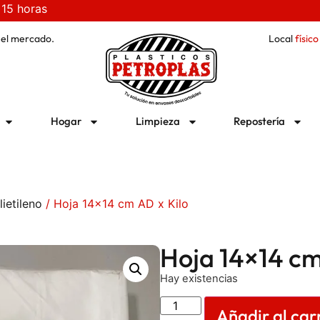
 15 horas
 el mercado.
Local
físico
Hogar
Limpieza
Repostería
ietileno
/ Hoja 14×14 cm AD x Kilo
Hoja 14×14 cm
Hay existencias
Añadir al car