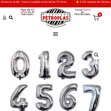
Envíos en el día – Hace tu pedido antes de las 15 horas
⭐ 4.5/5 reseñas de clientes
Mas de
40
Local
físico
años
en el
en
mercado.
Montevideo.
0