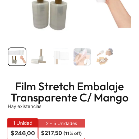
Film Stretch Embalaje
Transparente C/ Mango
Hay existencias
1
Unidad
2 - 5 Unidades
$
217,50
$
246,00
(11% off)