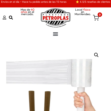
Envíos en el día – Hace tu pedido antes de las 15 horas
⭐ 4.5/5 reseñas de clientes
Mas de
40
Local
físico
años
en el
en
mercado.
Montevideo.
0