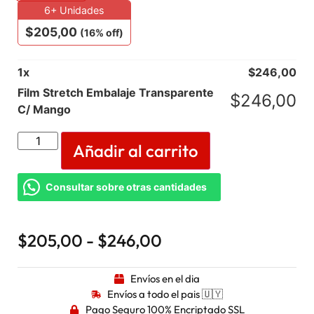
6+ Unidades
$
205,00
(16% off)
1
x
$
246,00
Film Stretch Embalaje Transparente
$
246,00
C/ Mango
Añadir al carrito
Consultar sobre otras cantidades
$
205,00
-
$
246,00
Envíos en el dia
Envíos a todo el pais 🇺🇾
Pago Seguro 100% Encriptado SSL