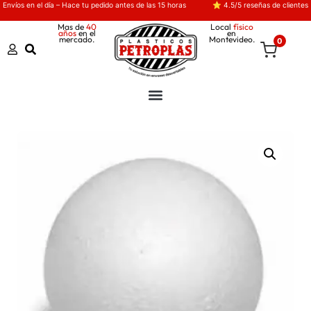
Envíos en el día – Hace tu pedido antes de las 15 horas
⭐ 4.5/5 reseñas de clientes
Mas de
40
Local
físico
años
en el
en
mercado.
Montevideo.
0