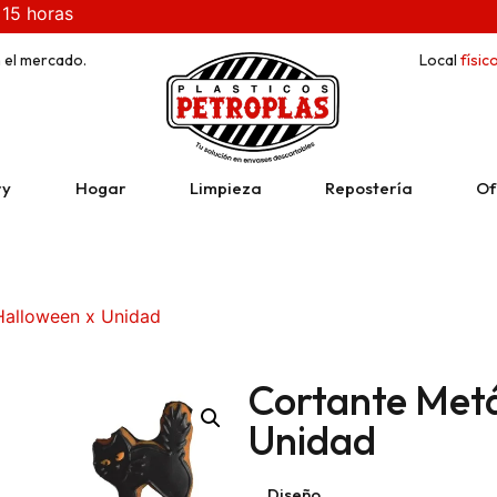
 15 horas
 el mercado.
Local
físic
ry
Hogar
Limpieza
Repostería
Of
Halloween x Unidad
Cortante Metá
Unidad
Diseño