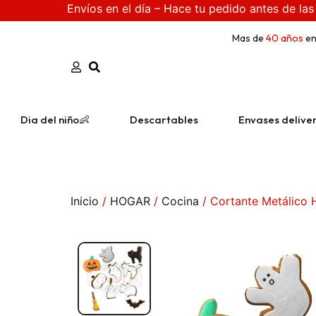
Envíos en el día – Hace tu pedido antes de las
Mas de
40 años
en
Dia del niño👶
Descartables
Envases delive
Inicio
/
HOGAR
/
Cocina
/ Cortante Metálico 