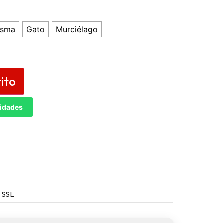
asma
Gato
Murciélago
rito
tidades
 SSL