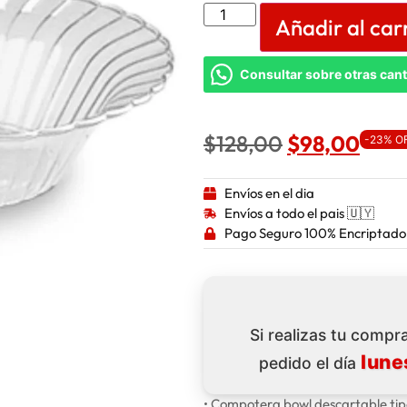
Añadir al car
Consultar sobre otras can
$
128,00
$
98,00
-23% O
Envíos en el dia
Envíos a todo el pais 🇺🇾
Pago Seguro 100% Encriptado
Si realizas tu comp
lune
pedido el día
• Compotera bowl descartable tipo