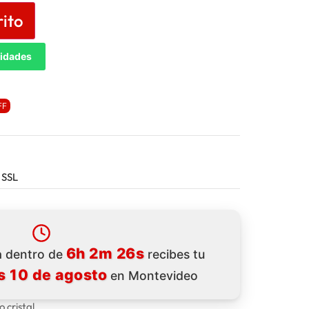
rito
tidades
FF
 SSL
6h 2m 25s
ra dentro de
recibes tu
s 10 de agosto
en Montevideo
 cristal