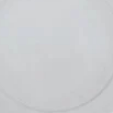
DESCUENTOBIENVENIDA
para obtener un descuento del 10%. Solo podés usarlo una vez. No
acumulable con otras promociones.