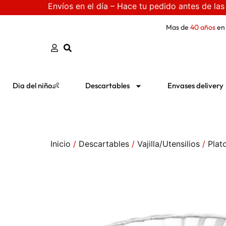
Envíos en el día – Hace tu pedido antes de las
Mas de
40 años
en
Dia del niño👶
Descartables
Envases delivery
Inicio
/
Descartables
/
Vajilla/Utensilios
/
Plat