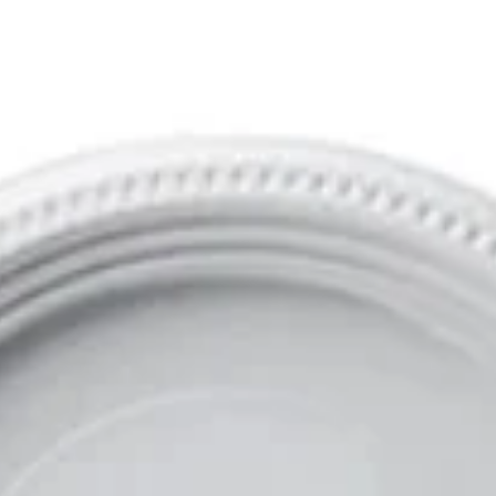
10% OFF
En tu primera compra
Utilizá el cupón