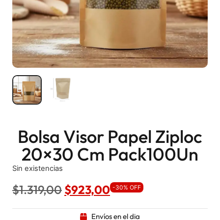
Bolsa Visor Papel Ziploc
20×30 Cm Pack100Un
Sin existencias
$
1.319,00
$
923,00
-30% OFF
Envíos en el dia