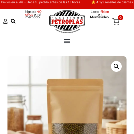
Envíos en el día – Hace tu pedido antes de las 15 horas
⭐ 4.5/5 reseñas de clientes
Mas de
40
Local
físico
años
en el
en
mercado.
Montevideo.
0