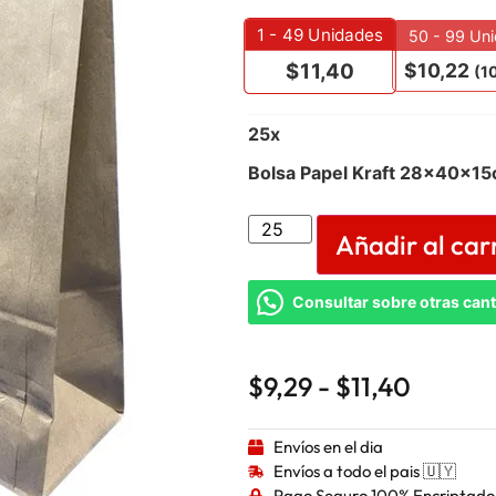
1 - 49
Unidades
50 - 99 Un
$
10,22
$
11,40
(1
25
x
Bolsa Papel Kraft 28x40x15
Añadir al car
Consultar sobre otras can
$
9,29
-
$
11,40
Envíos en el dia
Envíos a todo el pais 🇺🇾
Pago Seguro 100% Encriptado