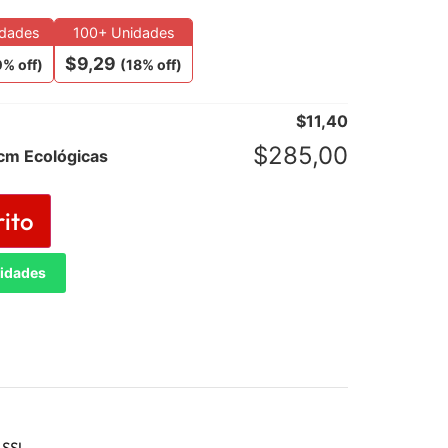
idades
100+ Unidades
$
9,29
0% off)
(18% off)
$
11,40
$
285,00
cm Ecológicas
rito
tidades
 SSL