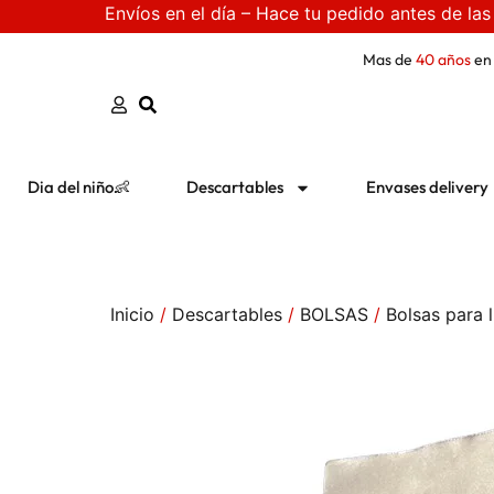
Envíos en el día – Hace tu pedido antes de las
Mas de
40 años
en
Dia del niño👶
Descartables
Envases delivery
Inicio
/
Descartables
/
BOLSAS
/
Bolsas para l