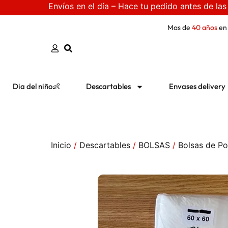
Envíos en el día – Hace tu pedido antes de las
Mas de
40 años
en
Dia del niño👶
Descartables
Envases delivery
Inicio
/
Descartables
/
BOLSAS
/
Bolsas de Pol