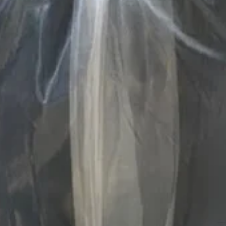
10% OFF
En tu primera compra
Utilizá el cupón
DESCUENTOBIENVENIDA
para obtener un descuento del 10%. Solo podés usarlo una vez. No
acumulable con otras promociones.