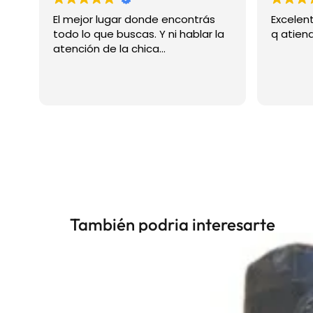
 mejor lugar donde encontrás
Excelente atención d
do lo que buscas. Y ni hablar la
q atienden 👏👏👏👏
ención de la chica...
También podria interesarte