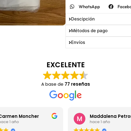
WhatsApp
Faceb
Descipción
Métodos de pago
Envíos
EXCELENTE
A base de
77 reseñas
cher
Maddalena Petrone
hace 1 año