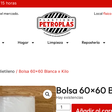
 15 horas
 el mercado.
Local
físico
Hogar
Limpieza
Repostería
ietileno
/ Bolsa 60×60 Blanca x Kilo
Bolsa 60×60 B
Hay existencias
Añadir al car