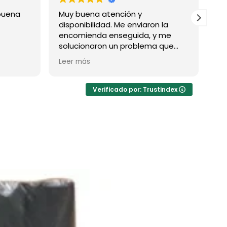
Muy buena atención y
Excelente trat
disponibilidad. Me enviaron la
primera.
encomienda enseguida, y me
solucionaron un problema que
tuve con la compra (por mi lado,
Leer más
no por la de ellos)
Verificado por: Trustindex