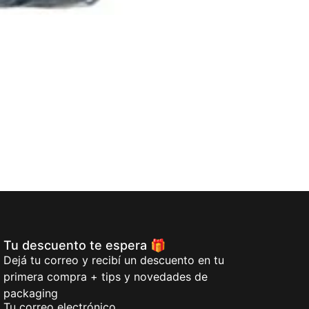
Bolsas para Re
$
223,00
Añadi
Tu descuento te espera 🎁
Dejá tu correo y recibí un descuento en tu
primera compra + tips y novedades de
packaging
Tu correo electrónico