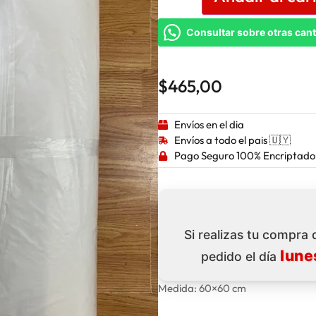
Consultar sobre otras can
$
465,00
Envíos en el dia
Envíos a todo el pais 🇺🇾
Pago Seguro 100% Encriptado
Si realizas tu compra
lune
pedido el día
Medida: 60×60 cm