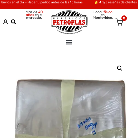
Envíos en el día – Hace tu pedido antes de las 15 horas
⭐ 4.5/5 reseñas de clientes
Mas de
40
Local
físico
años
en el
en
mercado.
Montevideo.
0