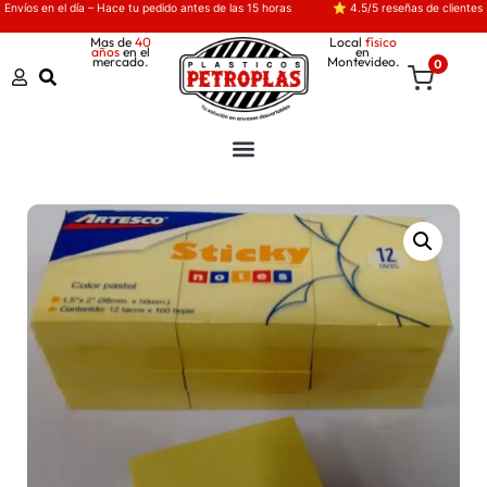
Envíos en el día – Hace tu pedido antes de las 15 horas
⭐ 4.5/5 reseñas de clientes
Mas de
40
Local
físico
años
en el
en
mercado.
Montevideo.
0