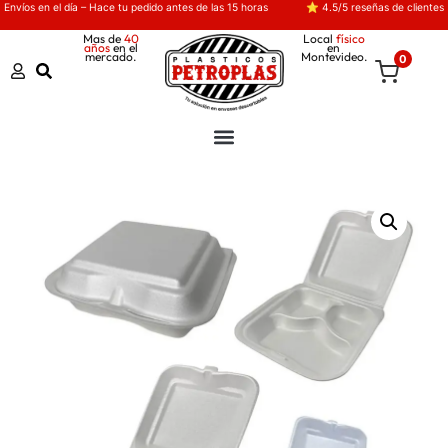
Envíos en el día – Hace tu pedido antes de las 15 horas
⭐ 4.5/5 reseñas de clientes
Mas de
40
Local
físico
años
en el
en
mercado.
Montevideo.
0