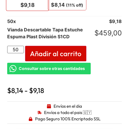
$
8,14
$
9,18
(11% off)
50
x
$
9,18
Vianda Descartable Tapa Estuche
$
459,00
Espuma Plast División S1CD
Añadir al carrito
Consultar sobre otras cantidades
$
8,14
-
$
9,18
Envíos en el dia
Envíos a todo el pais 🇺🇾
Pago Seguro 100% Encriptado SSL