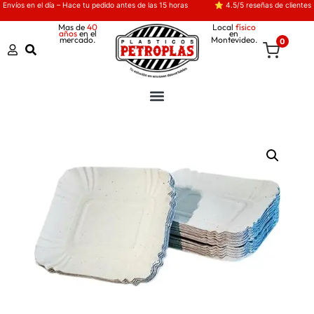
Envíos en el día – Hace tu pedido antes de las 15 horas
⭐ 4.5/5 reseñas de clientes
Mas de
40
Local
físico
años
en el
en
mercado.
Montevideo.
0