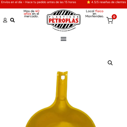
Envíos en el día – Hace tu pedido antes de las 15 horas
⭐ 4.5/5 reseñas de clientes
Mas de
40
Local
físico
años
en el
en
mercado.
Montevideo.
0